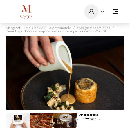
Margaret - Hôtel Chouleur
Gastronomie
Repas gastronomiques
Dîner Dégustation en sept temps pour deux personnes au ROUGE
Afficher toutes
les images