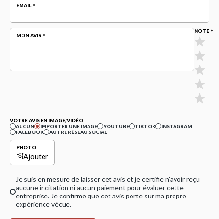
EMAIL
NOTE
MON AVIS
VOTRE AVIS EN IMAGE/VIDÉO
AUCUN
IMPORTER UNE IMAGE
YOUTUBE
TIKTOK
INSTAGRAM
FACEBOOK
AUTRE RÉSEAU SOCIAL
PHOTO
Ajouter
Je suis en mesure de laisser cet avis et je certifie n'avoir reçu
aucune incitation ni aucun paiement pour évaluer cette
entreprise. Je confirme que cet avis porte sur ma propre
expérience vécue.