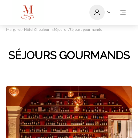
Margaret - Hôtel Chouleur
Séjours
Séjours gourmands
SÉJOURS GOURMANDS