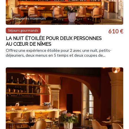
2 personnes maximum
610 €
Séjours gourmands
LA NUIT ÉTOILÉE POUR DEUX PERSONNES
AU CŒUR DE NÎMES
Offrez une expérience étoilée pour 2 avec une nuit, petits-
déjeuners, deux menus en 5 temps et deux coupes de...